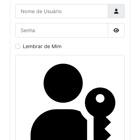
Nome de Usuário
Senha
Mostrar S
Lembrar de Mim