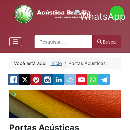
Pesquisa
Busca
Você está aqui:
Início
Portas Acústicas
Portas Acústicas