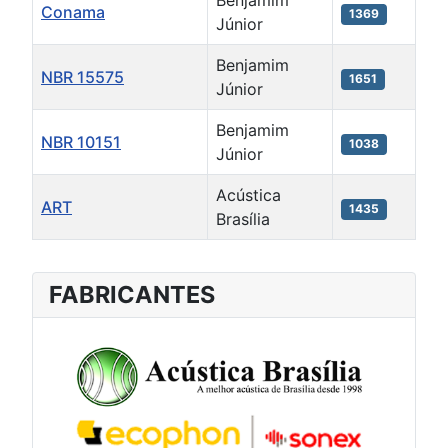
Benjamim
Conama
1369
Júnior
Benjamim
NBR 15575
1651
Júnior
Benjamim
NBR 10151
1038
Júnior
Acústica
ART
1435
Brasília
FABRICANTES