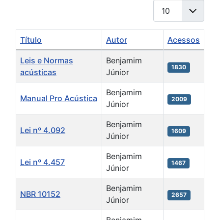
Mostrar #
Título
Autor
Acessos
Artigos
Leis e Normas
Benjamim
1830
acústicas
Júnior
Benjamim
Manual Pro Acústica
2009
Júnior
Benjamim
Lei nº 4.092
1609
Júnior
Benjamim
Lei nº 4.457
1467
Júnior
Benjamim
NBR 10152
2657
Júnior