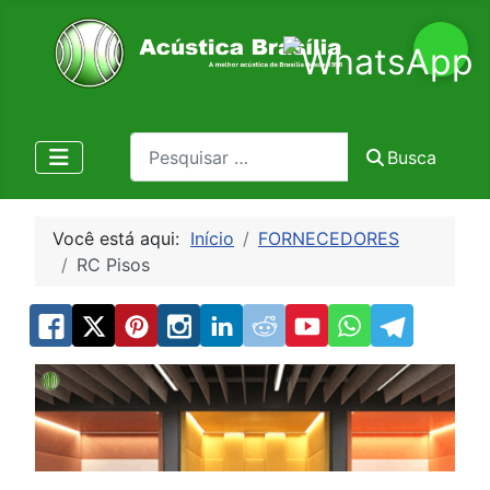
Pesquisa
Busca
Você está aqui:
Início
FORNECEDORES
RC Pisos