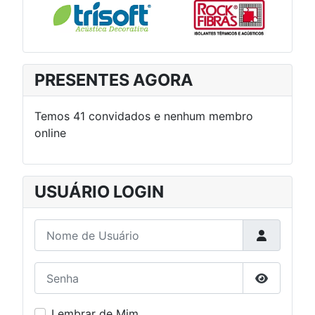
PRESENTES AGORA
Temos 41 convidados e nenhum membro
online
USUÁRIO LOGIN
Nome de Usuário
Senha
Mostrar S
Lembrar de Mim