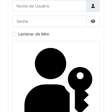
Nome de Usuário
Senha
Mostrar S
Lembrar de Mim